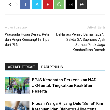
Artikulli paraprak
Artikulli tjetër
Waspada Hujan Deras, Petir
Deklarasi Pemilu Damai 2024,
dan Angin Kencang! Ini Tips
Sekda SA Supriono Ajak
dari PLN
Semua Pihak Jaga
Kondusifitas Daerah
ARTIKEL TERKAIT
DARI PENULIS
BPJS Kesehatan Perkenalkan NADI
JKN untuk Tingkatkan Keaktifan
Peserta
Ribuan Warga RI yang Dulu ‘Sehat’ Kini
Ketahuan Idap Diabetes-Hipertensi