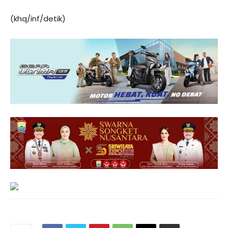
(khq/inf/detik)