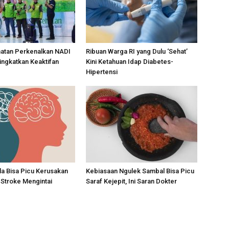
atan Perkenalkan NADI
Ribuan Warga RI yang Dulu ‘Sehat’
ingkatkan Keaktifan
Kini Ketahuan Idap Diabetes-
Hipertensi
la Bisa Picu Kerusakan
Kebiasaan Ngulek Sambal Bisa Picu
o Stroke Mengintai
Saraf Kejepit, Ini Saran Dokter