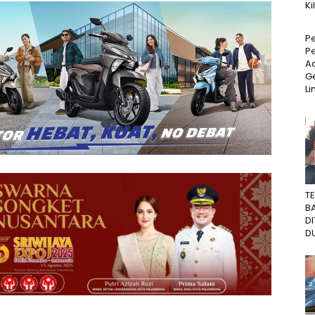
Ki
P
P
Ad
Ge
Li
T
B
D
DU