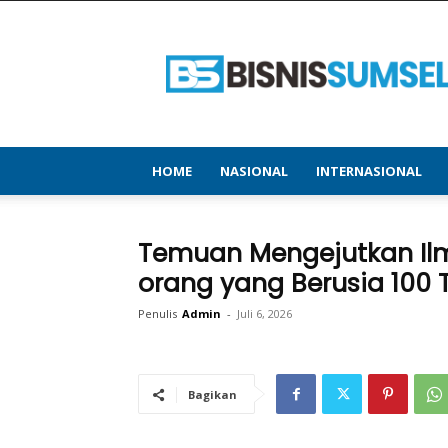
bisnissumsel.com
–
Menyajikan
Informasi
Terbaru
&
Terupdate
HOME
NASIONAL
INTERNASIONAL
Temuan Mengejutkan Il
orang yang Berusia 100
Penulis
Admin
-
Juli 6, 2026
Bagikan