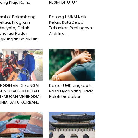
lang Plaju Raih...
RESMI DITUTUP
emkot Palembang
Dorong UMKM Naik
erkuat Program
Kelas, Ratu Dewa
iwiyata, Cetak
Tekankan Pentingnya
nerasi Peduli
AI di Era...
ngkungan Sejak Dini
ENGGELAM DI SUNGAI
Dokter UGD Ungkap 5
AUNG, SATU KORBAN
Rasa Nyeri yang Tidak
ITEMUKAN MENINGGAL
Boleh Diabaikan
NIA, SATU KORBAN...