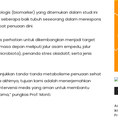
logis (biomarker) yang ditemukan dalam studi ini
k seberapa baik tubuh seseorang dalam merespons
bat penuaan dini.
kus perhatian untuk dikembangkan menjadi target
masa depan meliputi jalur asam empedu, jalur
icrobiota), penanda stres oksidatif, serta jenis
unjukkan tanda-tanda metabolisme penuaan sehat
a akhirnya, tujuan kami adalah menerjemahkan
 intervensi medis yang aman untuk membantu
ama,” pungkas Prof. Monti.
A
Ik
P