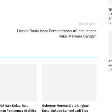
T
B
D
DU
Artikulli tjetër
Hacker Rusia Incar Pemerintahan AS dan Inggris
Pakai Malware Canggih
I
M
Pe
M Naik Kelas, Ratu
Gubernur Herman Deru Ungkap
an Pentingnya AI di Era
Kunci Sukses Sumsel Jadi Tiga