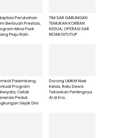
daptasi Perubahan
TIM SAR GABUNGAN
lim Berbuah Prestasi,
TEMUKAN KORBAN
rogram Mina Padi
KEDUA, OPERASI SAR
lang Plaju Raih...
RESMI DITUTUP
emkot Palembang
Dorong UMKM Naik
erkuat Program
Kelas, Ratu Dewa
iwiyata, Cetak
Tekankan Pentingnya
nerasi Peduli
AI di Era...
ngkungan Sejak Dini