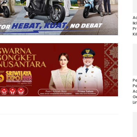
A
Ik
P
Ki
P
P
Ad
Ge
Li