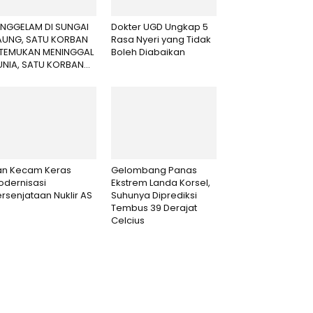
ENGGELAM DI SUNGAI
Dokter UGD Ungkap 5
AUNG, SATU KORBAN
Rasa Nyeri yang Tidak
ITEMUKAN MENINGGAL
Boleh Diabaikan
NIA, SATU KORBAN...
ran Kecam Keras
Gelombang Panas
odernisasi
Ekstrem Landa Korsel,
rsenjataan Nuklir AS
Suhunya Diprediksi
Tembus 39 Derajat
Celcius