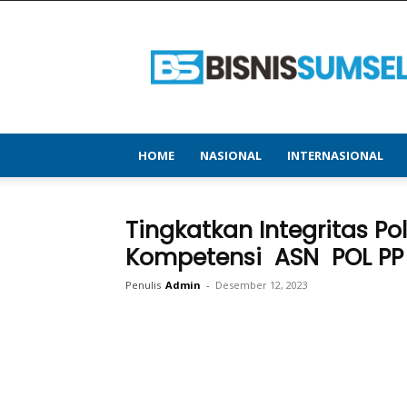
bisnissumsel.com
–
Menyajikan
Informasi
Terbaru
&
Terupdate
HOME
NASIONAL
INTERNASIONAL
Tingkatkan Integritas Po
Kompetensi ASN POL PP
Penulis
Admin
-
Desember 12, 2023
Bagikan