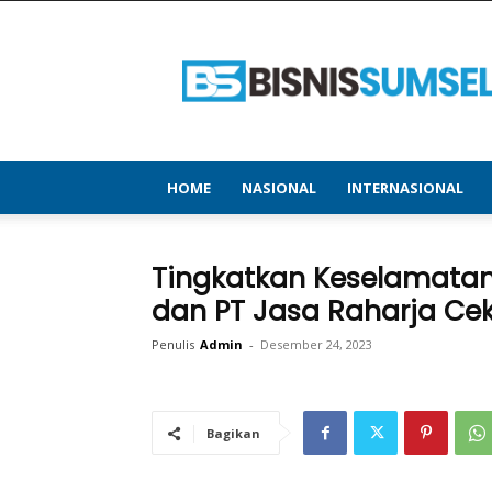
bisnissumsel.com
–
Menyajikan
Informasi
Terbaru
&
Terupdate
HOME
NASIONAL
INTERNASIONAL
Tingkatkan Keselamatan 
dan PT Jasa Raharja Ce
Penulis
Admin
-
Desember 24, 2023
Bagikan