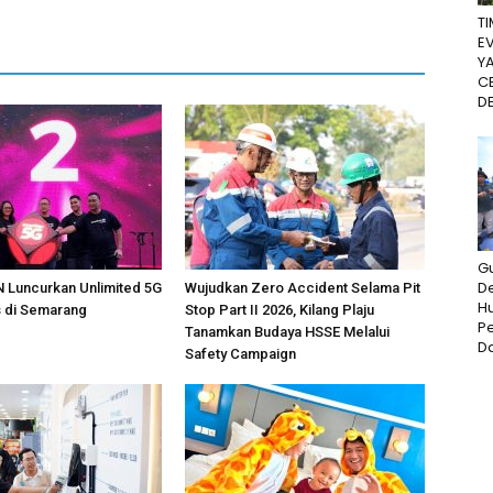
T
E
Y
C
D
G
De
Luncurkan Unlimited 5G
Wujudkan Zero Accident Selama Pit
H
s di Semarang
Stop Part II 2026, Kilang Plaju
P
Tanamkan Budaya HSSE Melalui
Da
Safety Campaign