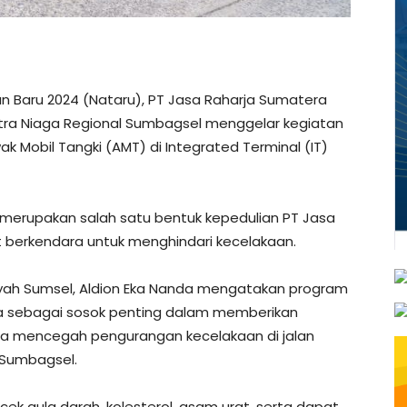
 Baru 2024 (Nataru), PT Jasa Raharja Sumatera
tra Niaga Regional Sumbagsel menggelar kegiatan
k Mobil Tangki (AMT) di Integrated Terminal (IT)
merupakan salah satu bentuk kepedulian PT Jasa
t berkendara untuk menghindari kecelakaan.
yah Sumsel, Aldion Eka Nanda mengatakan program
na sebagai sosok penting dalam memberikan
rta mencegah pengurangan kecelakaan di jalan
 Sumbagsel.
ek gula darah, kolesterol, asam urat, serta dapat