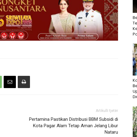
B
Te
Ke
P
K
B
U
D
Artikulli tjetër
Pertamina Pastikan Distribusi BBM Subsidi di
Kota Pagar Alam Tetap Aman Jelang Libur
Nataru