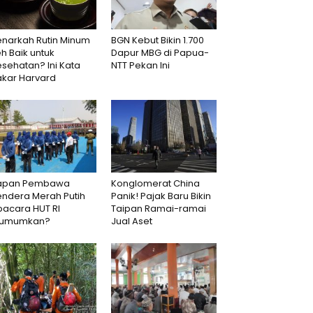
enarkah Rutin Minum
BGN Kebut Bikin 1.700
h Baik untuk
Dapur MBG di Papua-
sehatan? Ini Kata
NTT Pekan Ini
akar Harvard
apan Pembawa
Konglomerat China
endera Merah Putih
Panik! Pajak Baru Bikin
pacara HUT RI
Taipan Ramai-ramai
iumumkan?
Jual Aset