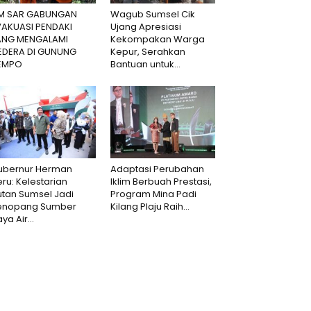
IM SAR GABUNGAN
Wagub Sumsel Cik
VAKUASI PENDAKI
Ujang Apresiasi
ANG MENGALAMI
Kekompakan Warga
EDERA DI GUNUNG
Kepur, Serahkan
EMPO
Bantuan untuk...
ubernur Herman
Adaptasi Perubahan
ru: Kelestarian
Iklim Berbuah Prestasi,
utan Sumsel Jadi
Program Mina Padi
enopang Sumber
Kilang Plaju Raih...
ya Air...