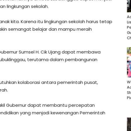
n lingkungan sekolah.
A
ak kita. Karena itu lingkungan sekolah harus tetap
Li
P
akin semangat belajar dan mampu meraih
G
Ch
 Gubernur Sumsel H. Cik Ujang dapat membawa
 Lubuklinggau, terutama dalam pembangunan
tuhkan kolaborasi antara pemerintah pusat,
W
Ac
rah.
St
Pl
akil Gubernur dapat membantu percepatan
pendidikan yang menjadi kewenangan Pemerintah