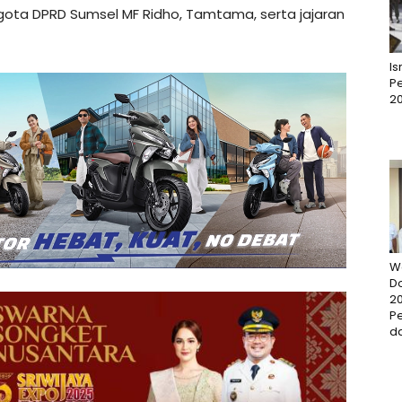
gota DPRD Sumsel MF Ridho, Tamtama, serta jajaran
I
Pe
2
W
D
20
P
da