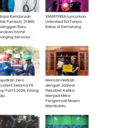
dopsi Kendaraan
SMARTFREN Luncurkan
strik Tumbuh, 21.865
Unlimited 5G Tanpa
elanggan Baru
Batas di Semarang
unakan Home
arging Services...
ujudkan Zero
Mencari Nafkah
cident Selama Pit
dengan Jadwal
op Part II 2026, Kilang
Fleksibel: Ketika
aju...
Menjadi Mitra
Pengemudi Maxim
Membantu...