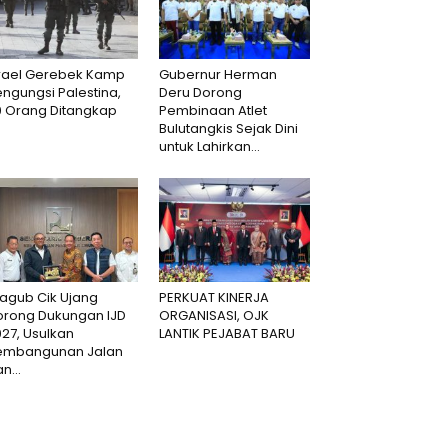
srael Gerebek Kamp
Gubernur Herman
ngungsi Palestina,
Deru Dorong
0 Orang Ditangkap
Pembinaan Atlet
Bulutangkis Sejak Dini
untuk Lahirkan...
agub Cik Ujang
PERKUAT KINERJA
orong Dukungan IJD
ORGANISASI, OJK
27, Usulkan
LANTIK PEJABAT BARU
embangunan Jalan
n...