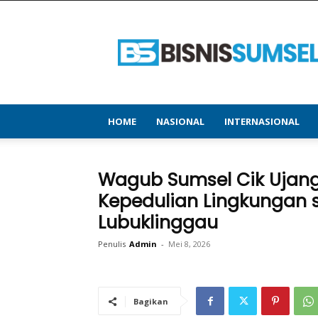
bisnissumsel.com
–
Menyajikan
Informasi
Terbaru
&
Terupdate
HOME
NASIONAL
INTERNASIONAL
Wagub Sumsel Cik Ujang
Kepedulian Lingkungan 
Lubuklinggau
Penulis
Admin
-
Mei 8, 2026
Bagikan