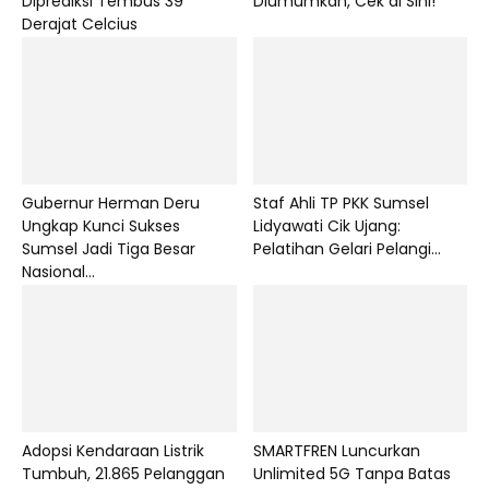
Diprediksi Tembus 39
Diumumkan, Cek di Sini!
Derajat Celcius
Gubernur Herman Deru
Staf Ahli TP PKK Sumsel
Ungkap Kunci Sukses
Lidyawati Cik Ujang:
Sumsel Jadi Tiga Besar
Pelatihan Gelari Pelangi...
Nasional...
Adopsi Kendaraan Listrik
SMARTFREN Luncurkan
Tumbuh, 21.865 Pelanggan
Unlimited 5G Tanpa Batas