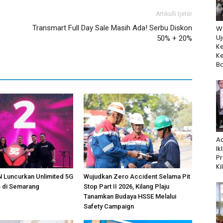
Artikulli tjetër
Transmart Full Day Sale Masih Ada! Serbu Diskon
W
Uj
50% + 20%
K
K
Ba
A
Ik
P
Ki
Luncurkan Unlimited 5G
Wujudkan Zero Accident Selama Pit
s di Semarang
Stop Part II 2026, Kilang Plaju
Tanamkan Budaya HSSE Melalui
Safety Campaign