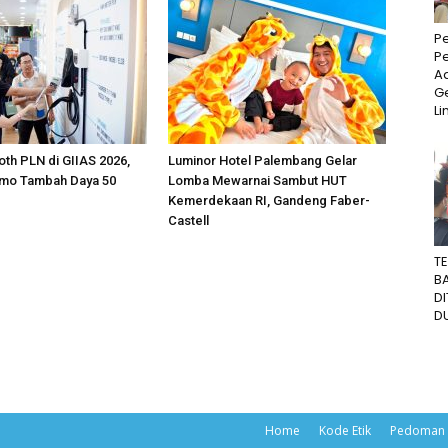
P
P
Ad
Ge
Li
oth PLN di GIIAS 2026,
Luminor Hotel Palembang Gelar
omo Tambah Daya 50
Lomba Mewarnai Sambut HUT
Kemerdekaan RI, Gandeng Faber-
Castell
T
B
D
DU
Home
Kode Etik
Pedoman 