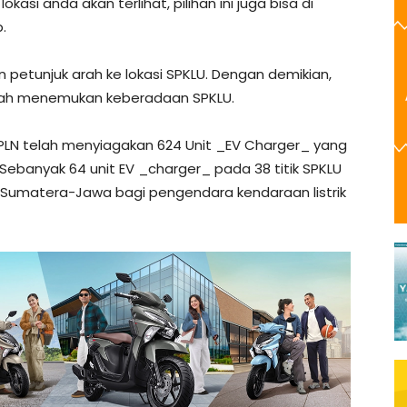
kasi anda akan terlihat, pilihan ini juga bisa di
.
an petunjuk arah ke lokasi SPKLU. Dengan demikian,
udah menemukan keberadaan SPKLU.
ni, PLN telah menyiagakan 624 Unit _EV Charger_ yang
ia. Sebanyak 64 unit EV _charger_ pada 38 titik SPKLU
ns Sumatera-Jawa bagi pengendara kendaraan listrik