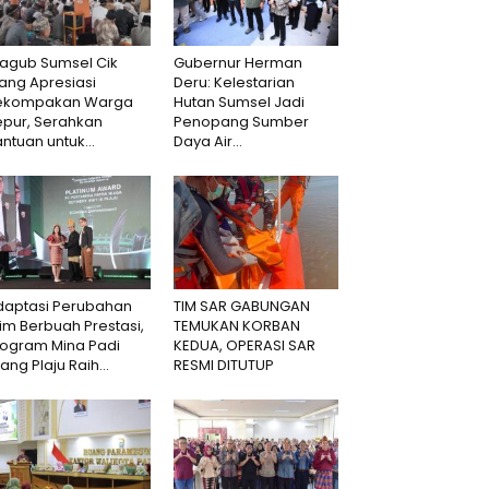
agub Sumsel Cik
Gubernur Herman
ang Apresiasi
Deru: Kelestarian
ekompakan Warga
Hutan Sumsel Jadi
epur, Serahkan
Penopang Sumber
ntuan untuk...
Daya Air...
daptasi Perubahan
TIM SAR GABUNGAN
lim Berbuah Prestasi,
TEMUKAN KORBAN
rogram Mina Padi
KEDUA, OPERASI SAR
lang Plaju Raih...
RESMI DITUTUP