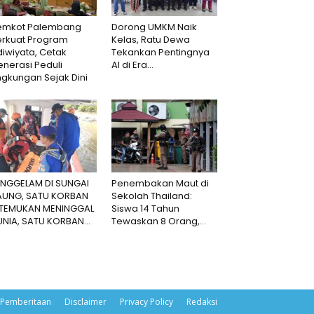
emkot Palembang
Dorong UMKM Naik
erkuat Program
Kelas, Ratu Dewa
iwiyata, Cetak
Tekankan Pentingnya
nerasi Peduli
AI di Era...
ngkungan Sejak Dini
ENGGELAM DI SUNGAI
Penembakan Maut di
AUNG, SATU KORBAN
Sekolah Thailand:
ITEMUKAN MENINGGAL
Siswa 14 Tahun
NIA, SATU KORBAN...
Tewaskan 8 Orang,...
Pemberitaan
Disclaimer
Privacy Policy
Redaksi