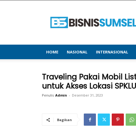
bisnissumsel.com
–
Menyajikan
Informasi
Terbaru
&
Terupdate
HOME
NASIONAL
INTERNASIONAL
Traveling Pakai Mobil Lis
untuk Akses Lokasi SPKL
Penulis
Admin
-
Desember 31, 2023
Bagikan