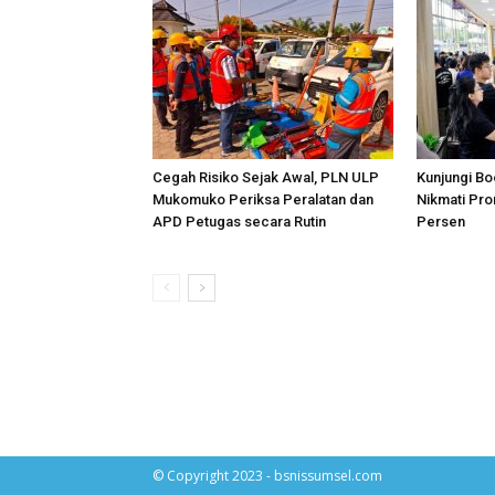
Cegah Risiko Sejak Awal, PLN ULP
Kunjungi Bo
Mukomuko Periksa Peralatan dan
Nikmati Pr
APD Petugas secara Rutin
Persen
© Copyright 2023 - bsnissumsel.com