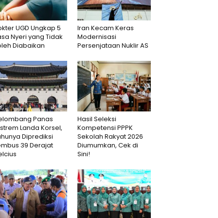
okter UGD Ungkap 5
Iran Kecam Keras
sa Nyeri yang Tidak
Modernisasi
oleh Diabaikan
Persenjataan Nuklir AS
elombang Panas
Hasil Seleksi
strem Landa Korsel,
Kompetensi PPPK
hunya Diprediksi
Sekolah Rakyat 2026
embus 39 Derajat
Diumumkan, Cek di
lcius
Sini!