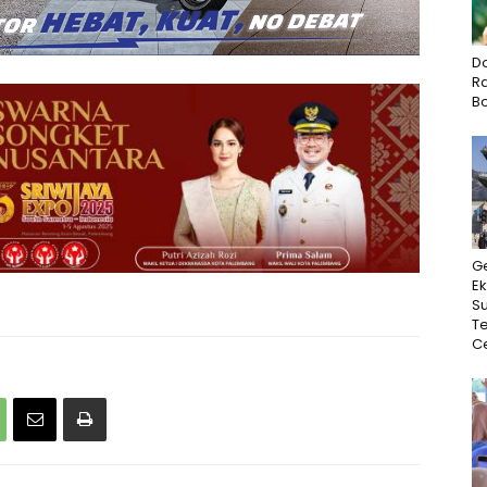
D
Ra
B
G
Ek
Su
T
Ce