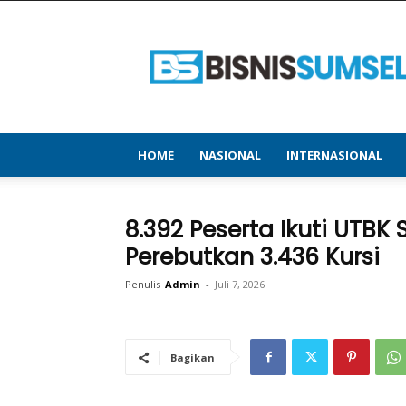
bisnissumsel.com
–
Menyajikan
Informasi
Terbaru
&
Terupdate
HOME
NASIONAL
INTERNASIONAL
8.392 Peserta Ikuti UTBK 
Perebutkan 3.436 Kursi
Penulis
Admin
-
Juli 7, 2026
Bagikan