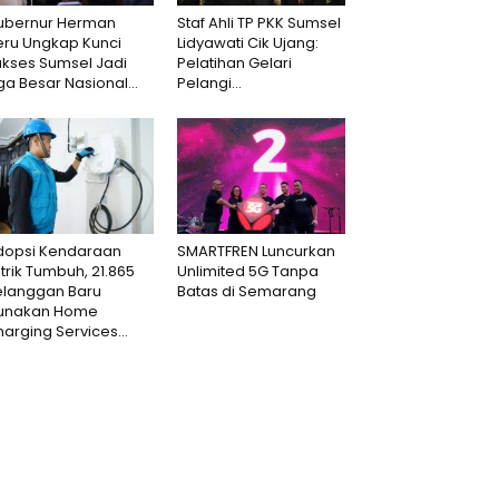
ubernur Herman
Staf Ahli TP PKK Sumsel
eru Ungkap Kunci
Lidyawati Cik Ujang:
ukses Sumsel Jadi
Pelatihan Gelari
ga Besar Nasional...
Pelangi...
dopsi Kendaraan
SMARTFREN Luncurkan
strik Tumbuh, 21.865
Unlimited 5G Tanpa
elanggan Baru
Batas di Semarang
unakan Home
arging Services...