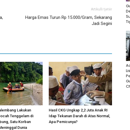
G
Artikulli tjetër
D
S
a,
Harga Emas Turun Rp 15.000/Gram, Sekarang
Ti
Jadi Segini
A
Li
P
G
Ch
alembang Lakukan
Hasil CKG Ungkap 2,2 Juta Anak RI
Bocah Tenggelam di
Idap Tekanan Darah di Atas Normal,
bung, Satu Korban
Apa Pemicunya?
Meninggal Dunia