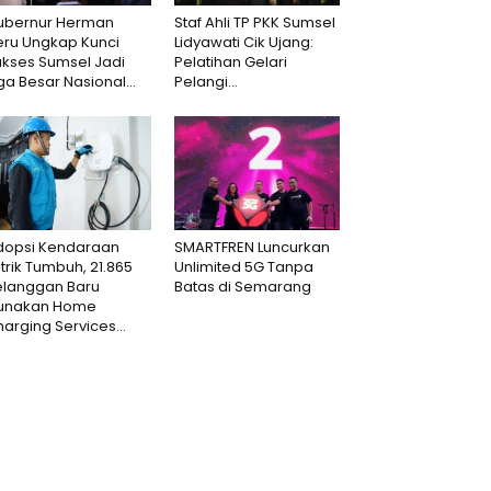
ubernur Herman
Staf Ahli TP PKK Sumsel
eru Ungkap Kunci
Lidyawati Cik Ujang:
ukses Sumsel Jadi
Pelatihan Gelari
ga Besar Nasional...
Pelangi...
dopsi Kendaraan
SMARTFREN Luncurkan
strik Tumbuh, 21.865
Unlimited 5G Tanpa
elanggan Baru
Batas di Semarang
unakan Home
arging Services...