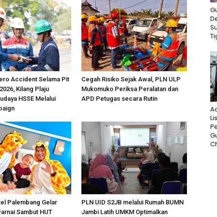
G
D
S
Ti
ero Accident Selama Pit
Cegah Risiko Sejak Awal, PLN ULP
 2026, Kilang Plaju
Mukomuko Periksa Peralatan dan
udaya HSSE Melalui
APD Petugas secara Rutin
paign
A
Li
P
G
Ch
tel Palembang Gelar
PLN UID S2JB melalui Rumah BUMN
arnai Sambut HUT
Jambi Latih UMKM Optimalkan