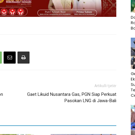
D
Ra
B
G
Ek
Su
Artikulli tjetër
T
on
Gaet Likuid Nusantara Gas, PGN Siap Perkuat
Ce
Pasokan LNG di Jawa-Bali