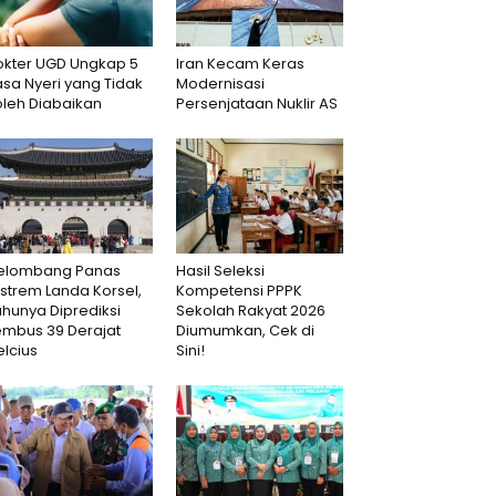
okter UGD Ungkap 5
Iran Kecam Keras
sa Nyeri yang Tidak
Modernisasi
oleh Diabaikan
Persenjataan Nuklir AS
elombang Panas
Hasil Seleksi
strem Landa Korsel,
Kompetensi PPPK
hunya Diprediksi
Sekolah Rakyat 2026
embus 39 Derajat
Diumumkan, Cek di
lcius
Sini!