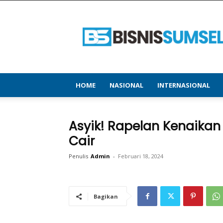
bisnissumsel.com
–
Menyajikan
Informasi
Terbaru
&
Terupdate
HOME
NASIONAL
INTERNASIONAL
Asyik! Rapelan Kenaikan
Cair
Penulis
Admin
-
Februari 18, 2024
Bagikan