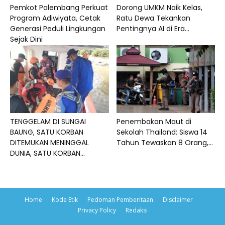
Pemkot Palembang Perkuat
Dorong UMKM Naik Kelas,
Program Adiwiyata, Cetak
Ratu Dewa Tekankan
Generasi Peduli Lingkungan
Pentingnya AI di Era...
Sejak Dini
TENGGELAM DI SUNGAI
Penembakan Maut di
BAUNG, SATU KORBAN
Sekolah Thailand: Siswa 14
DITEMUKAN MENINGGAL
Tahun Tewaskan 8 Orang,...
DUNIA, SATU KORBAN...
Home
Kode Etik
Pedoman Pemberitaan
Disclaimer
Privacy Policy
Redaksi