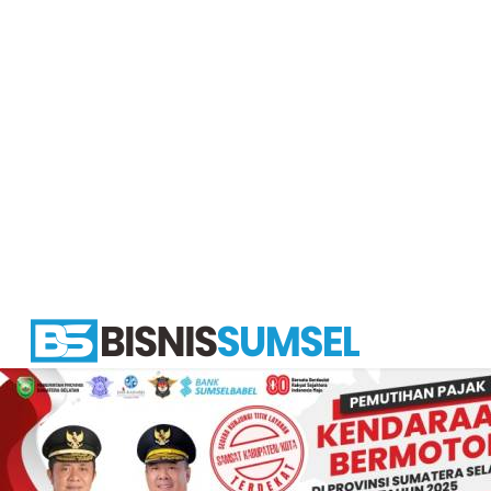
bisnissumsel.com
–
Menyajikan
Informasi
Terbaru
&
Terupdate