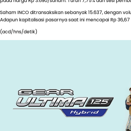
pada harga Rp 3.690/saham. Turun 7,75% dari sesi pemb
Saham INCO ditransaksikan sebanyak 15.637, dengan volu
Adapun kapitalisasi pasarnya saat ini mencapai Rp 36,67 tr
(acd/hns/detik)