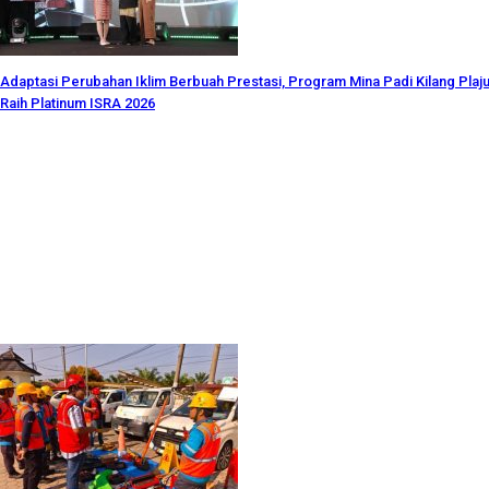
Adaptasi Perubahan Iklim Berbuah Prestasi, Program Mina Padi Kilang Plaj
Raih Platinum ISRA 2026