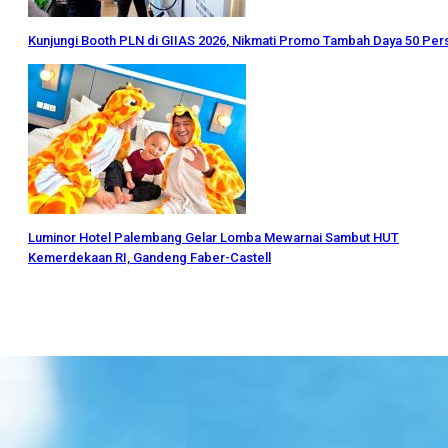
Kunjungi Booth PLN di GIIAS 2026, Nikmati Promo Tambah Daya 50 Per
Luminor Hotel Palembang Gelar Lomba Mewarnai Sambut HUT
Kemerdekaan RI, Gandeng Faber-Castell