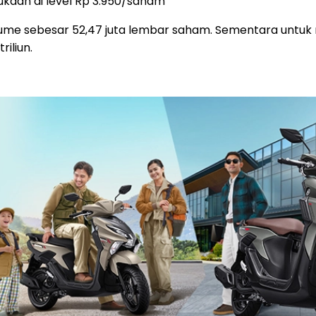
ukaan di level Rp 3.950/saham
me sebesar 52,47 juta lembar saham. Sementara untuk nil
iliun.