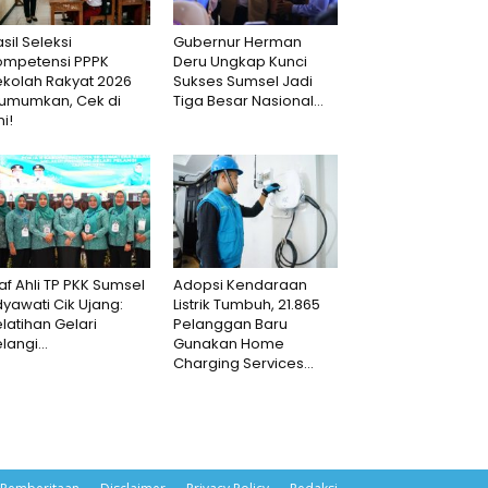
sil Seleksi
Gubernur Herman
ompetensi PPPK
Deru Ungkap Kunci
ekolah Rakyat 2026
Sukses Sumsel Jadi
iumumkan, Cek di
Tiga Besar Nasional...
ni!
af Ahli TP PKK Sumsel
Adopsi Kendaraan
dyawati Cik Ujang:
Listrik Tumbuh, 21.865
latihan Gelari
Pelanggan Baru
langi...
Gunakan Home
Charging Services...