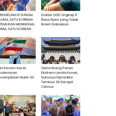
ENGGELAM DI SUNGAI
Dokter UGD Ungkap 5
AUNG, SATU KORBAN
Rasa Nyeri yang Tidak
ITEMUKAN MENINGGAL
Boleh Diabaikan
NIA, SATU KORBAN...
ran Kecam Keras
Gelombang Panas
odernisasi
Ekstrem Landa Korsel,
rsenjataan Nuklir AS
Suhunya Diprediksi
Tembus 39 Derajat
Celcius