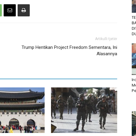
T
B
D
DU
Artikulli tjetër
Trump Hentikan Project Freedom Sementara, Ini
Alasannya
I
M
Pe