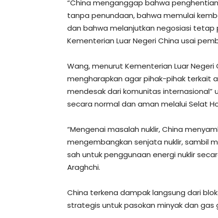
“China menganggap bahwa penghentian 
tanpa penundaan, bahwa memulai kembali
dan bahwa melanjutkan negosiasi tetap p
Kementerian Luar Negeri China usai pem
Wang, menurut Kementerian Luar Negeri 
mengharapkan agar pihak-pihak terkait 
mendesak dari komunitas internasional” un
secara normal dan aman melalui Selat H
“Mengenai masalah nuklir, China menyamb
mengembangkan senjata nuklir, sambil 
sah untuk penggunaan energi nuklir se
Araghchi.
China terkena dampak langsung dari blok
strategis untuk pasokan minyak dan gas g