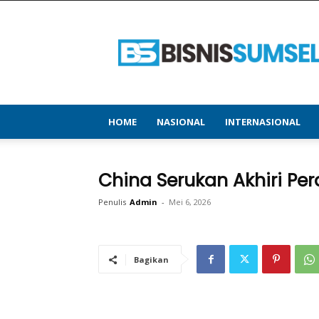
bisnissumsel.com
–
Menyajikan
Informasi
Terbaru
&
Terupdate
HOME
NASIONAL
INTERNASIONAL
China Serukan Akhiri Pe
Penulis
Admin
-
Mei 6, 2026
Bagikan