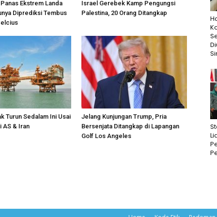
Panas Ekstrem Landa
Israel Gerebek Kamp Pengungsi
unya Diprediksi Tembus
Palestina, 20 Orang Ditangkap
Ha
Celcius
K
S
D
Si
k Turun Sedalam Ini Usai
Jelang Kunjungan Trump, Pria
St
i AS & Iran
Bersenjata Ditangkap di Lapangan
Li
Golf Los Angeles
Pe
Pe