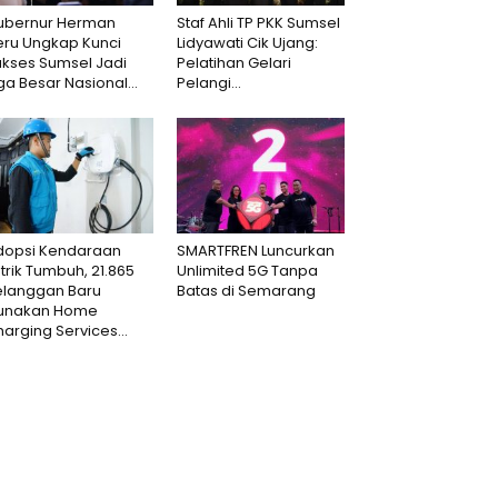
ubernur Herman
Staf Ahli TP PKK Sumsel
eru Ungkap Kunci
Lidyawati Cik Ujang:
ukses Sumsel Jadi
Pelatihan Gelari
ga Besar Nasional...
Pelangi...
dopsi Kendaraan
SMARTFREN Luncurkan
strik Tumbuh, 21.865
Unlimited 5G Tanpa
elanggan Baru
Batas di Semarang
unakan Home
arging Services...