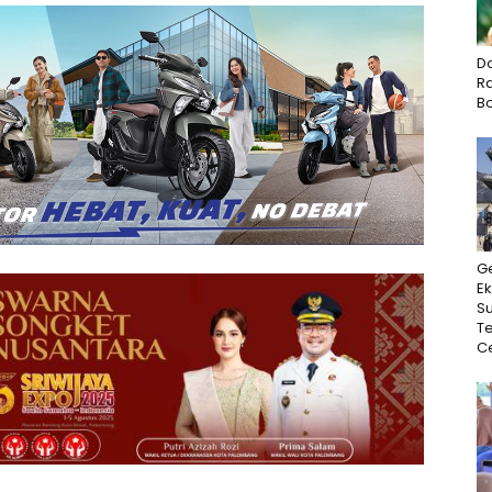
D
Ra
B
G
Ek
Su
T
Ce