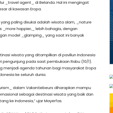
ui _travel agent_ di Belanda. Hal ini mengingat
esar di kawasan Eropa.
a yang paling disukai adalah wisata alam, _nature
is _more happier,_ lebih bahagia, dengan
gan model _glamping_ yang saat ini banyak
inasi wisata yang ditampilkan di paviliun Indonesia
ri pengunjung pada saat pembukaan Rabu (10/1).
ang menjadi agenda tahunan bagi masyarakat Eropa
donesia ke seluruh dunia.
ourism_ dalam Vakantiebeurs diharapkan mampu
nasional sebagai destinasi wisata yang baik dan
ng ke Indonesia,” ujar Mayerfas.