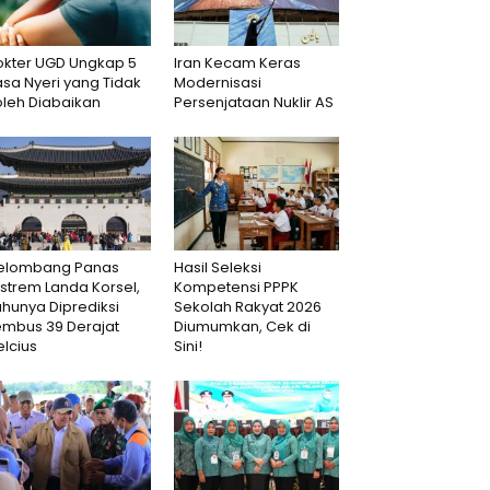
okter UGD Ungkap 5
Iran Kecam Keras
sa Nyeri yang Tidak
Modernisasi
oleh Diabaikan
Persenjataan Nuklir AS
elombang Panas
Hasil Seleksi
strem Landa Korsel,
Kompetensi PPPK
hunya Diprediksi
Sekolah Rakyat 2026
embus 39 Derajat
Diumumkan, Cek di
lcius
Sini!