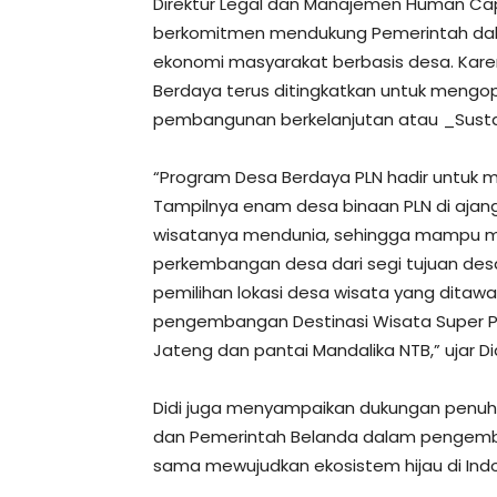
Direktur Legal dan Manajemen Human Capi
berkomitmen mendukung Pemerintah da
ekonomi masyarakat berbasis desa. Kare
Berdaya terus ditingkatkan untuk mengo
pembangunan berkelanjutan atau _Susta
“Program Desa Berdaya PLN hadir untu
Tampilnya enam desa binaan PLN di ajan
wisatanya mendunia, sehingga mampu
perkembangan desa dari segi tujuan des
pemilihan lokasi desa wisata yang dita
pengembangan Destinasi Wisata Super Prio
Jateng dan pantai Mandalika NTB,” ujar Did
Didi juga menyampaikan dukungan penuh 
dan Pemerintah Belanda dalam pengemban
sama mewujudkan ekosistem hijau di Indon