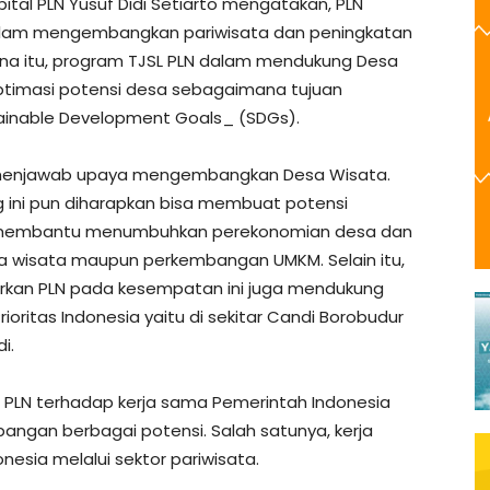
tal PLN Yusuf Didi Setiarto mengatakan, PLN
lam mengembangkan pariwisata dan peningkatan
na itu, program TJSL PLN dalam mendukung Desa
ptimasi potensi desa sebagaimana tujuan
inable Development Goals_ (SDGs).
k menjawab upaya mengembangkan Desa Wisata.
g ini pun diharapkan bisa membuat potensi
 membantu menumbuhkan perekonomian desa dan
a wisata maupun perkembangan UMKM. Selain itu,
warkan PLN pada kesempatan ini juga mendukung
ritas Indonesia yaitu di sekitar Candi Borobudur
i.
PLN terhadap kerja sama Pemerintah Indonesia
gan berbagai potensi. Salah satunya, kerja
esia melalui sektor pariwisata.