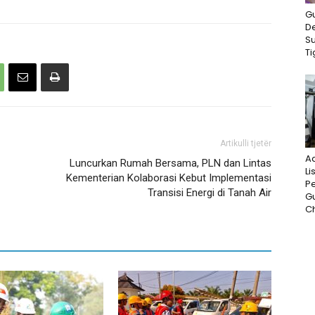
G
D
S
Ti
Artikulli tjetër
A
Luncurkan Rumah Bersama, PLN dan Lintas
Li
Kementerian Kolaborasi Kebut Implementasi
P
Transisi Energi di Tanah Air
G
Ch