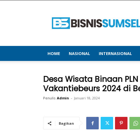
bisnissumsel.com
–
Menyajikan
Informasi
Terbaru
&
Terupdate
HOME
NASIONAL
INTERNASIONAL
Desa Wisata Binaan PLN
Vakantiebeurs 2024 di 
Penulis
Admin
-
Januari 18, 2024
Bagikan