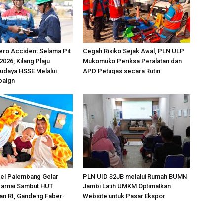
ero Accident Selama Pit
Cegah Risiko Sejak Awal, PLN ULP
 2026, Kilang Plaju
Mukomuko Periksa Peralatan dan
udaya HSSE Melalui
APD Petugas secara Rutin
paign
tel Palembang Gelar
PLN UID S2JB melalui Rumah BUMN
arnai Sambut HUT
Jambi Latih UMKM Optimalkan
n RI, Gandeng Faber-
Website untuk Pasar Ekspor