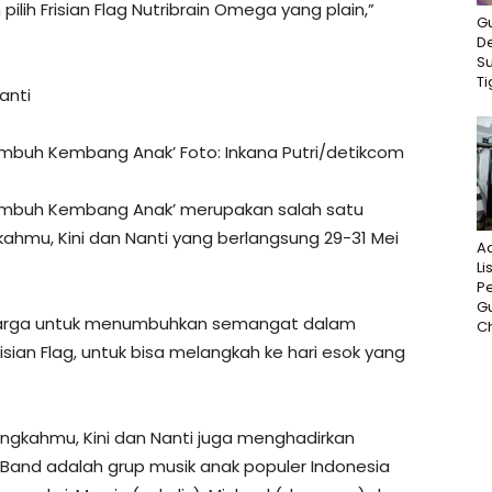
ih Frisian Flag Nutribrain Omega yang plain,”
G
D
S
Ti
anti
Tumbuh Kembang Anak’ Foto: Inkana Putri/detikcom
 Tumbuh Kembang Anak’ merupakan salah satu
gkahmu, Kini dan Nanti yang berlangsung 29-31 Mei
A
Li
P
G
keluarga untuk menumbuhkan semangat dalam
Ch
risian Flag, untuk bisa melangkah ke hari esok yang
Langkahmu, Kini dan Nanti juga menghadirkan
s Band adalah grup musik anak populer Indonesia