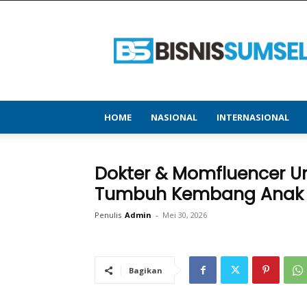
bisnissumsel.com
–
Menyajikan
Informasi
Terbaru
&
Terupdate
HOME
NASIONAL
INTERNASIONAL
Dokter & Momfluencer U
Tumbuh Kembang Anak
Penulis
Admin
-
Mei 30, 2026
Bagikan