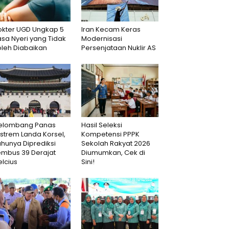
okter UGD Ungkap 5
Iran Kecam Keras
sa Nyeri yang Tidak
Modernisasi
oleh Diabaikan
Persenjataan Nuklir AS
elombang Panas
Hasil Seleksi
strem Landa Korsel,
Kompetensi PPPK
hunya Diprediksi
Sekolah Rakyat 2026
embus 39 Derajat
Diumumkan, Cek di
lcius
Sini!