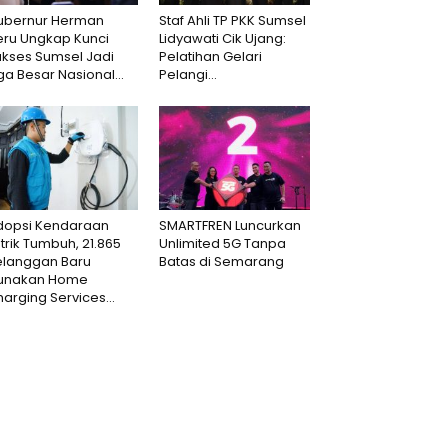
ubernur Herman
Staf Ahli TP PKK Sumsel
eru Ungkap Kunci
Lidyawati Cik Ujang:
ukses Sumsel Jadi
Pelatihan Gelari
ga Besar Nasional...
Pelangi...
dopsi Kendaraan
SMARTFREN Luncurkan
strik Tumbuh, 21.865
Unlimited 5G Tanpa
elanggan Baru
Batas di Semarang
unakan Home
arging Services...