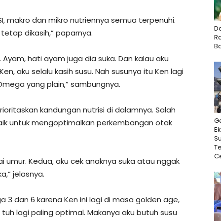
SI, makro dan mikro nutriennya semua terpenuhi.
D
tetap dikasih,” paparnya.
Ra
B
ka. Ayam, hati ayam juga dia suka. Dan kalau aku
en, aku selalu kasih susu. Nah susunya itu Ken lagi
n Omega yang plain,” sambungnya.
ioritaskan kandungan nutrisi di dalamnya. Salah
G
aik untuk mengoptimalkan perkembangan otak
Ek
Su
T
Ce
ai umur. Kedua, aku cek anaknya suka atau nggak
,” jelasnya.
a 3 dan 6 karena Ken ini lagi di masa golden age,
uh lagi paling optimal. Makanya aku butuh susu