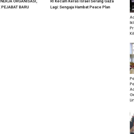
INERJA ORGANISASI,
RI Kecam Keras Israel Serang Gaza
K PEJABAT BARU
Lagi: Sengaja Hambat Peace Plan
A
Ik
P
Ki
P
P
Ad
Ge
Li