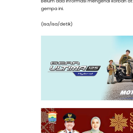
Belum ada informasi mengenai korban at
gempa ini.
(isa/isa/detik)