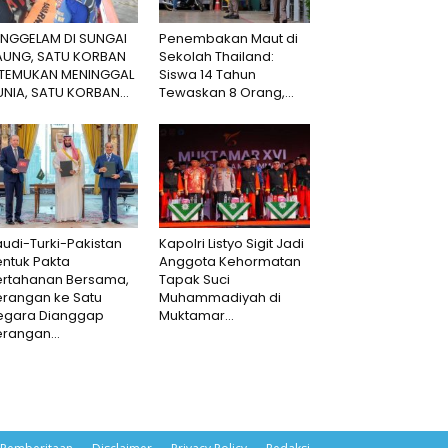
ENGGELAM DI SUNGAI
Penembakan Maut di
AUNG, SATU KORBAN
Sekolah Thailand:
ITEMUKAN MENINGGAL
Siswa 14 Tahun
NIA, SATU KORBAN...
Tewaskan 8 Orang,...
udi-Turki-Pakistan
Kapolri Listyo Sigit Jadi
ntuk Pakta
Anggota Kehormatan
ertahanan Bersama,
Tapak Suci
erangan ke Satu
Muhammadiyah di
egara Dianggap
Muktamar...
rangan...