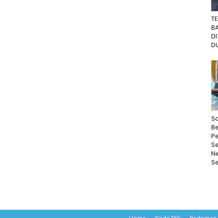
T
B
D
DU
Sa
Be
P
S
N
Se