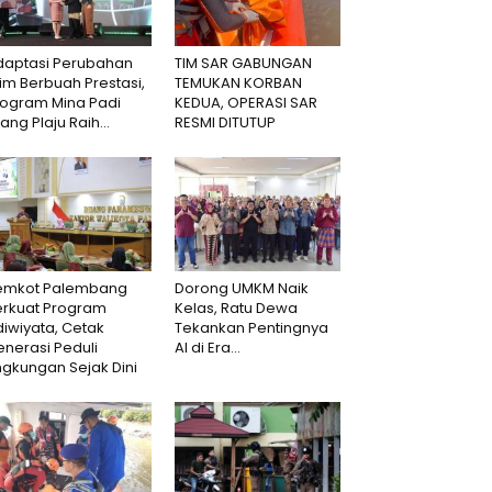
daptasi Perubahan
TIM SAR GABUNGAN
lim Berbuah Prestasi,
TEMUKAN KORBAN
rogram Mina Padi
KEDUA, OPERASI SAR
lang Plaju Raih...
RESMI DITUTUP
emkot Palembang
Dorong UMKM Naik
erkuat Program
Kelas, Ratu Dewa
iwiyata, Cetak
Tekankan Pentingnya
nerasi Peduli
AI di Era...
ngkungan Sejak Dini