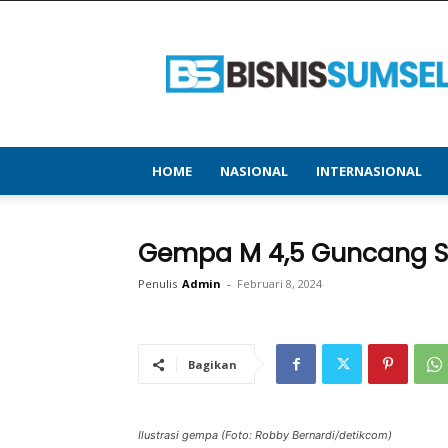
bisnissumsel.com
–
Menyajikan
Informasi
Terbaru
&
Terupdate
HOME
NASIONAL
INTERNASIONAL
Gempa M 4,5 Guncang 
Penulis
Admin
-
Februari 8, 2024
Bagikan
Ilustrasi gempa (Foto: Robby Bernardi/detikcom)