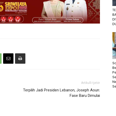
T
B
D
DU
Sa
Be
P
S
N
Artikulli tjetër
Se
Terpilih Jadi Presiden Lebanon, Joseph Aoun:
Fase Baru Dimulai