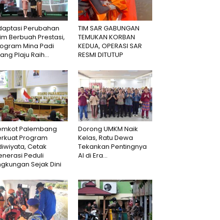
daptasi Perubahan
TIM SAR GABUNGAN
lim Berbuah Prestasi,
TEMUKAN KORBAN
rogram Mina Padi
KEDUA, OPERASI SAR
lang Plaju Raih...
RESMI DITUTUP
emkot Palembang
Dorong UMKM Naik
erkuat Program
Kelas, Ratu Dewa
iwiyata, Cetak
Tekankan Pentingnya
nerasi Peduli
AI di Era...
ngkungan Sejak Dini