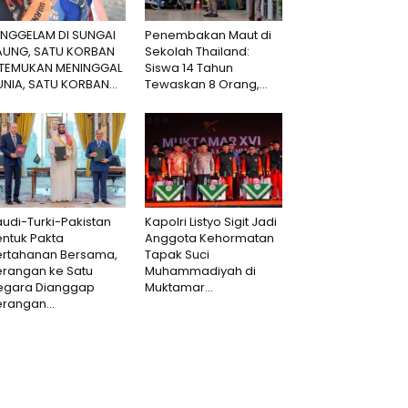
ENGGELAM DI SUNGAI
Penembakan Maut di
AUNG, SATU KORBAN
Sekolah Thailand:
ITEMUKAN MENINGGAL
Siswa 14 Tahun
NIA, SATU KORBAN...
Tewaskan 8 Orang,...
udi-Turki-Pakistan
Kapolri Listyo Sigit Jadi
ntuk Pakta
Anggota Kehormatan
ertahanan Bersama,
Tapak Suci
erangan ke Satu
Muhammadiyah di
egara Dianggap
Muktamar...
rangan...