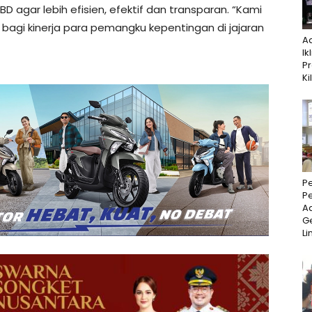
 agar lebih efisien, efektif dan transparan. “Kami
agi kinerja para pemangku kepentingan di jajaran
A
Ik
P
Ki
P
P
Ad
Ge
Li