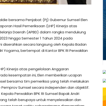
aldie bersama Penjabat (Pj) Gubernur Sumsel Elen
Laporan Hasil Pemeriksaan (LHP) Kinerja atas
Belanja Daerah (APBD) dalam rangka mendukung
023 hingga Semester 1 Tahun 2024 pada
ini diserahkan secara langsung oleh Kepala Badan
dri Yogama, bertempat di Kantor BPK RI Perwakilan
HP) Kinerja atas pengelolaan Anggaran
Pada kesempatan ini, Elen memberikan ucapan
umsel bersama tim pemeriksa yang telah melakukan
 Pemprov Sumsel secara independen dan objektif.
Kepala Perwakilan BPK RI Sumsel Bapak Andri
yang telah berupaya untuk menyelesaikan dan
 secara tepat waktu sebagaimana diamanatkan