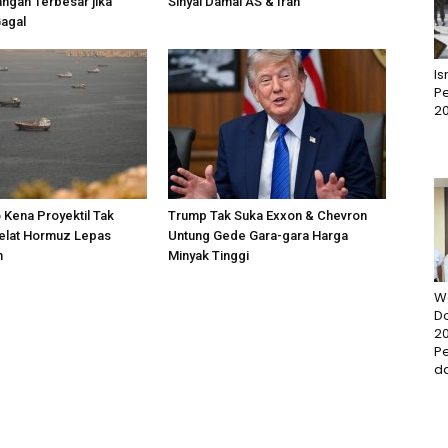
ngan Terbesar jika
Sinyal Damai AS & Iran
Gagal
I
Pe
2
 Kena Proyektil Tak
Trump Tak Suka Exxon & Chevron
Selat Hormuz Lepas
Untung Gede Gara-gara Harga
n
Minyak Tinggi
W
D
20
P
da