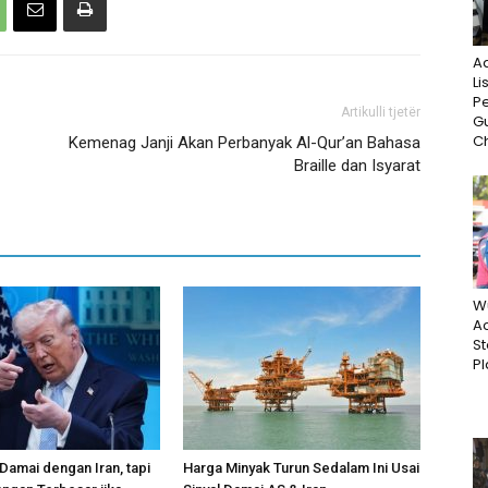
A
Li
P
Artikulli tjetër
G
Ch
Kemenag Janji Akan Perbanyak Al-Qur’an Bahasa
Braille dan Isyarat
W
Ac
St
Pl
 Damai dengan Iran, tapi
Harga Minyak Turun Sedalam Ini Usai