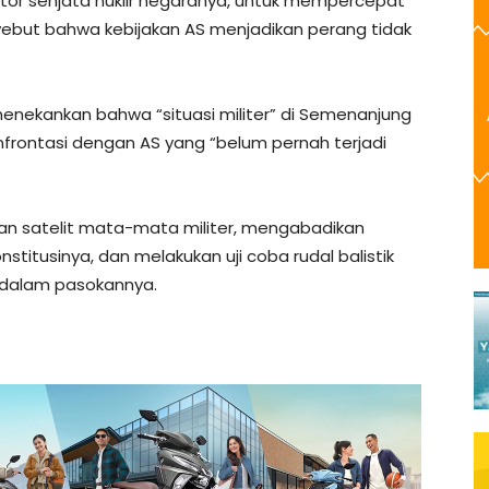
sektor senjata nuklir negaranya, untuk mempercepat
nyebut bahwa kebijakan AS menjadikan perang tidak
enekankan bahwa “situasi militer” di Semenanjung
nfrontasi dengan AS yang “belum pernah terjadi
kan satelit mata-mata militer, mengabadikan
stitusinya, dan melakukan uji coba rudal balistik
 dalam pasokannya.