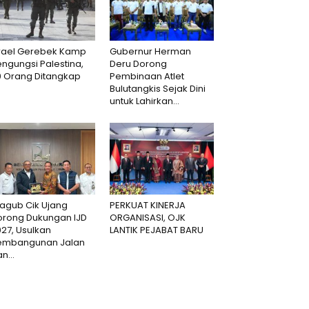
srael Gerebek Kamp
Gubernur Herman
ngungsi Palestina,
Deru Dorong
0 Orang Ditangkap
Pembinaan Atlet
Bulutangkis Sejak Dini
untuk Lahirkan...
agub Cik Ujang
PERKUAT KINERJA
orong Dukungan IJD
ORGANISASI, OJK
27, Usulkan
LANTIK PEJABAT BARU
embangunan Jalan
n...