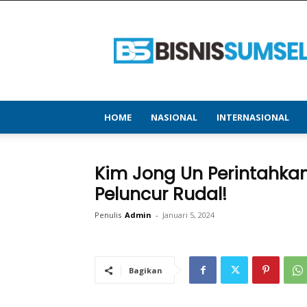
bisnissumsel.com
–
Menyajikan
Informasi
Terbaru
&
Terupdate
HOME
NASIONAL
INTERNASIONAL
Kim Jong Un Perintahka
Peluncur Rudal!
Penulis
Admin
-
Januari 5, 2024
Bagikan