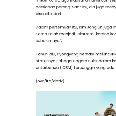
militer Korut, juga industri amunisi dan 
persiapan perang. Saat itu, dia juga me
bisa dihindari.
Dalam pertemuan itu, Kim Jong Un juga m
Korea telah menjadi “ekstrem” karena ko
sebelumnya”.
Tahun lalu, Pyongyang berhasil meluncur
statusnya sebagai negara nuklir dalam kon
antarbenua (ICBM) tercanggih yang ada
(nvc/ita/detik)