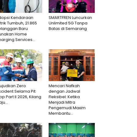
dopsi Kendaraan
SMARTFREN Luncurkan
strik Tumbuh, 21.865
Unlimited 5G Tanpa
elanggan Baru
Batas di Semarang
unakan Home
arging Services...
ujudkan Zero
Mencari Nafkah
cident Selama Pit
dengan Jadwal
op Part II 2026, Kilang
Fleksibel: Ketika
aju...
Menjadi Mitra
Pengemudi Maxim
Membantu...