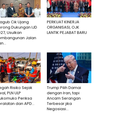
agub Cik Ujang
PERKUAT KINERJA
orong Dukungan IJD
ORGANISASI, OJK
27, Usulkan
LANTIK PEJABAT BARU
embangunan Jalan
n...
gah Risiko Sejak
Trump Pilih Damai
al, PLN ULP
dengan Iran, tapi
ukomuko Periksa
Ancam Serangan
ralatan dan APD...
Terbesar jika
Negosiasi...