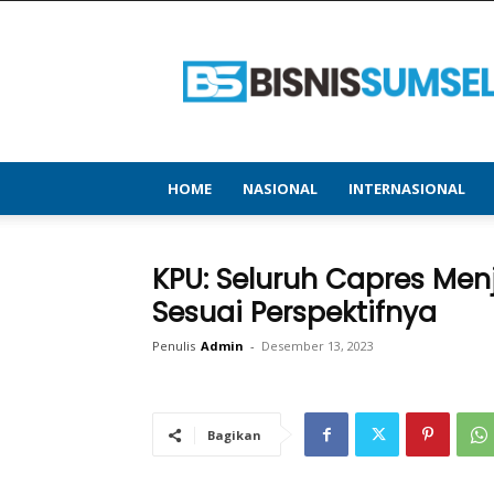
bisnissumsel.com
–
Menyajikan
Informasi
Terbaru
&
Terupdate
HOME
NASIONAL
INTERNASIONAL
KPU: Seluruh Capres Me
Sesuai Perspektifnya
Penulis
Admin
-
Desember 13, 2023
Bagikan