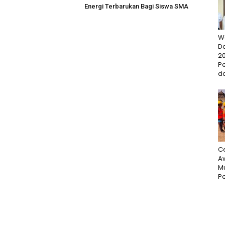
Energi Terbarukan Bagi Siswa SMA
W
D
20
P
da
Ce
Aw
M
Pe