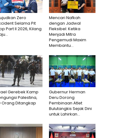
ujudkan Zero
Mencari Nafkah
cident Selama Pit
dengan Jadwal
op Part II 2026, Kilang
Fleksibel: Ketika
aju...
Menjadi Mitra
Pengemudi Maxim
Membantu...
srael Gerebek Kamp
Gubernur Herman
ngungsi Palestina,
Deru Dorong
0 Orang Ditangkap
Pembinaan Atlet
Bulutangkis Sejak Dini
untuk Lahirkan...