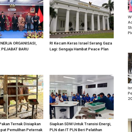
W
Ac
St
Pl
INERJA ORGANISASI,
RI Kecam Keras Israel Serang Gaza
K PEJABAT BARU
Lagi: Sengaja Hambat Peace Plan
I
Pe
2
Pakan Ternak Disiapkan
Siapkan SDM Untuk Transisi Energi,
epat Pemulihan Peternak
PLN dan IT PLN Beri Pelatihan