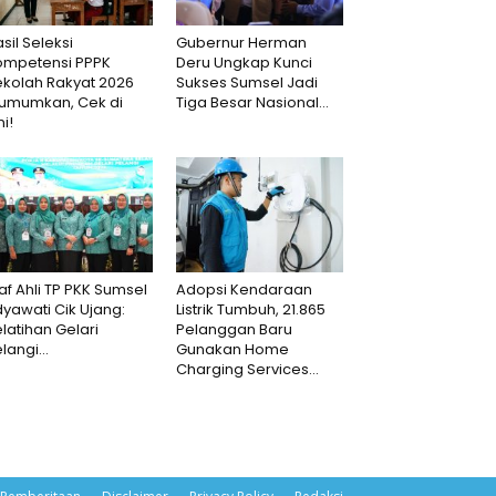
sil Seleksi
Gubernur Herman
ompetensi PPPK
Deru Ungkap Kunci
ekolah Rakyat 2026
Sukses Sumsel Jadi
iumumkan, Cek di
Tiga Besar Nasional...
ni!
af Ahli TP PKK Sumsel
Adopsi Kendaraan
dyawati Cik Ujang:
Listrik Tumbuh, 21.865
latihan Gelari
Pelanggan Baru
langi...
Gunakan Home
Charging Services...