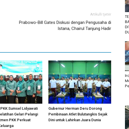
Artikulli tjetër
T
B
Prabowo-Bill Gates Diskusi dengan Pengusaha di
D
Istana, Chairul Tanjung Hadir
DU
I
M
Pe
P PKK Sumsel Lidyawati
Gubernur Herman Deru Dorong
elatihan Gelari Pelangi
Pembinaan Atlet Bulutangkis Sejak
tmen PKK Perkuat
Dini untuk Lahirkan Juara Dunia
Keluarga