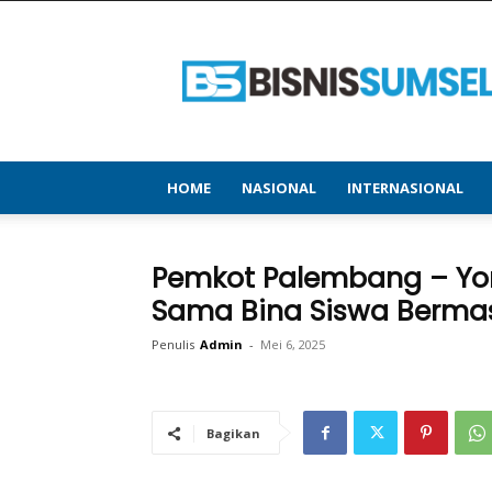
bisnissumsel.com
–
Menyajikan
Informasi
Terbaru
&
Terupdate
HOME
NASIONAL
INTERNASIONAL
Pemkot Palembang – Yoni
Sama Bina Siswa Berma
Penulis
Admin
-
Mei 6, 2025
Bagikan