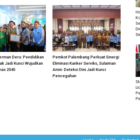
Ha
K
S
D
Si
erman Deru: Pendidikan
Pemkot Palembang Perkuat Sinergi
ak Jadi Kunci Wujudkan
Eliminasi Kanker Serviks, Sulaiman
mas 2045
Amin: Deteksi Dini Jadi Kunci
Pencegahan
St
Li
Pe
Pe