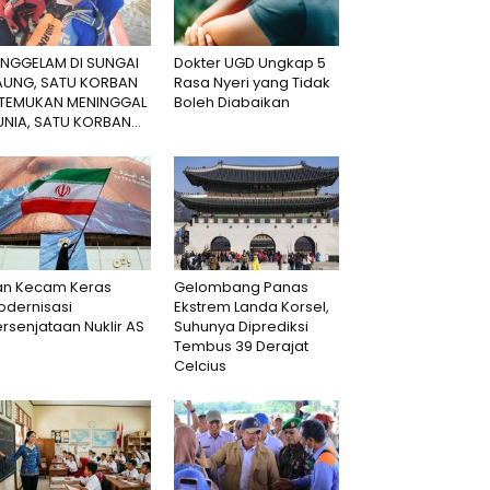
ENGGELAM DI SUNGAI
Dokter UGD Ungkap 5
AUNG, SATU KORBAN
Rasa Nyeri yang Tidak
ITEMUKAN MENINGGAL
Boleh Diabaikan
NIA, SATU KORBAN...
ran Kecam Keras
Gelombang Panas
odernisasi
Ekstrem Landa Korsel,
rsenjataan Nuklir AS
Suhunya Diprediksi
Tembus 39 Derajat
Celcius