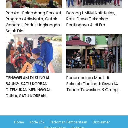
Pemkot Palembang Perkuat
Dorong UMKM Naik Kelas,
Program Adiwiyata, Cetak
Ratu Dewa Tekankan
Generasi Peduli Lingkungan
Pentingnya AI di Era...
Sejak Dini
TENGGELAM DI SUNGAI
Penembakan Maut di
BAUNG, SATU KORBAN
Sekolah Thailand: Siswa 14
DITEMUKAN MENINGGAL
Tahun Tewaskan 8 Orang,...
DUNIA, SATU KORBAN...
Home
Kode Etik
Pedoman Pemberitaan
Disclaimer