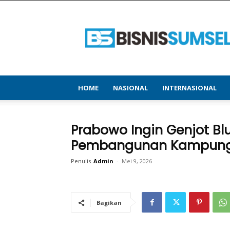
bisnissumsel.com
–
Menyajikan
Informasi
Terbaru
&
Terupdate
HOME
NASIONAL
INTERNASIONAL
Prabowo Ingin Genjot B
Pembangunan Kampung
Penulis
Admin
-
Mei 9, 2026
Bagikan