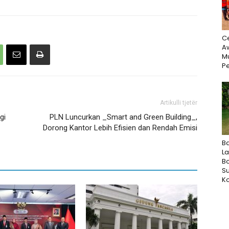
Ce
Aw
M
Pe
Artikulli tjetër
gi
PLN Luncurkan _Smart and Green Building_,
Dorong Kantor Lebih Efisien dan Rendah Emisi
B
L
B
Su
Ko