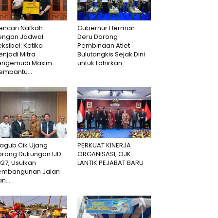
encari Nafkah
Gubernur Herman
engan Jadwal
Deru Dorong
eksibel: Ketika
Pembinaan Atlet
njadi Mitra
Bulutangkis Sejak Dini
engemudi Maxim
untuk Lahirkan...
embantu...
agub Cik Ujang
PERKUAT KINERJA
orong Dukungan IJD
ORGANISASI, OJK
27, Usulkan
LANTIK PEJABAT BARU
embangunan Jalan
n...