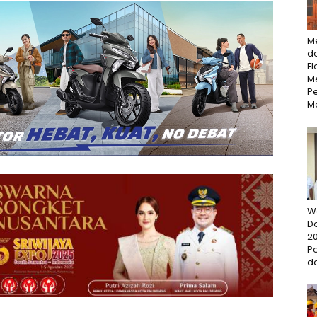
M
d
Fl
Me
P
M
W
D
20
P
da