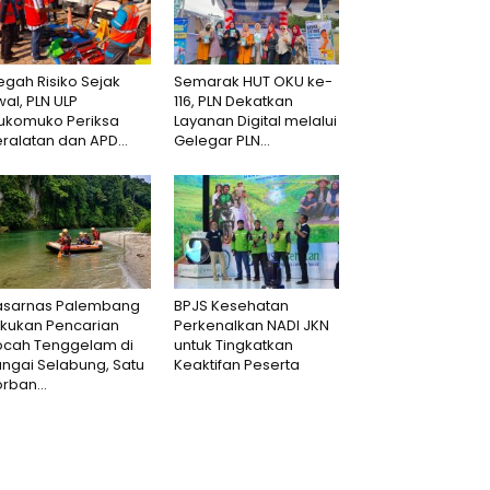
gah Risiko Sejak
Semarak HUT OKU ke-
al, PLN ULP
116, PLN Dekatkan
ukomuko Periksa
Layanan Digital melalui
ralatan dan APD...
Gelegar PLN...
asarnas Palembang
BPJS Kesehatan
akukan Pencarian
Perkenalkan NADI JKN
ocah Tenggelam di
untuk Tingkatkan
ngai Selabung, Satu
Keaktifan Peserta
rban...