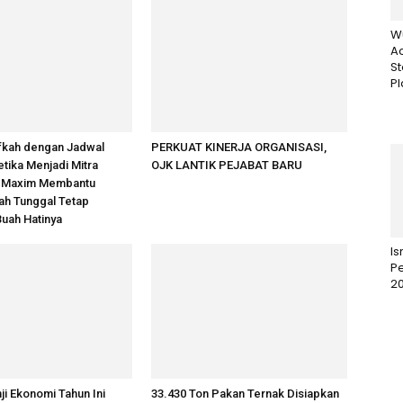
W
Ac
St
Pl
fkah dengan Jadwal
PERKUAT KINERJA ORGANISASI,
etika Menjadi Mitra
OJK LANTIK PEJABAT BARU
 Maxim Membantu
ah Tunggal Tetap
uah Hatinya
I
Pe
2
ji Ekonomi Tahun Ini
33.430 Ton Pakan Ternak Disiapkan