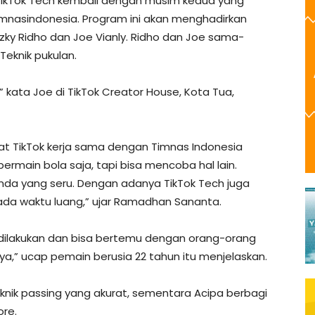
kTok Tech kembali dengan musim kedua yang
timnasindonesia. Program ini akan menghadirkan
izky Ridho dan Joe Vianly. Ridho dan Joe sama-
eknik pukulan.
,” kata Joe di TikTok Creator House, Kota Tua,
ewat TikTok kerja sama dengan Timnas Indonesia
main bola saja, tapi bisa mencoba hal lain.
genda yang seru. Dengan adanya TikTok Tech juga
ada waktu luang,” ujar Ramadhan Sananta.
 dilakukan dan bisa bertemu dengan orang-orang
ya,” ucap pemain berusia 22 tahun itu menjelaskan.
eknik passing yang akurat, sementara Acipa berbagi
re.