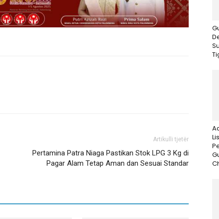
G
D
S
Ti
A
Li
Artikulli tjetër
P
Pertamina Patra Niaga Pastikan Stok LPG 3 Kg di
G
Pagar Alam Tetap Aman dan Sesuai Standar
Ch