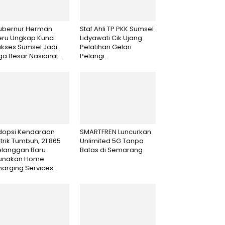
ubernur Herman
Staf Ahli TP PKK Sumsel
eru Ungkap Kunci
Lidyawati Cik Ujang:
ukses Sumsel Jadi
Pelatihan Gelari
ga Besar Nasional...
Pelangi...
dopsi Kendaraan
SMARTFREN Luncurkan
strik Tumbuh, 21.865
Unlimited 5G Tanpa
elanggan Baru
Batas di Semarang
unakan Home
arging Services...