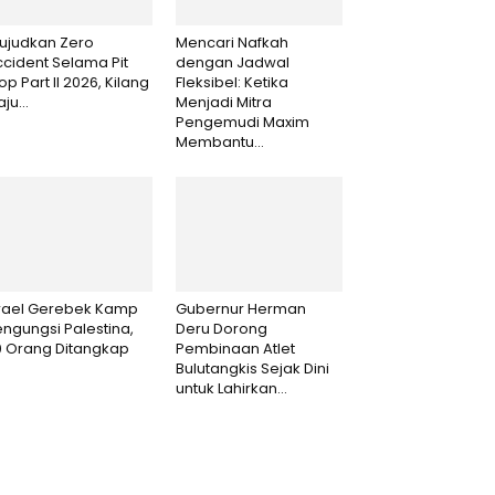
ujudkan Zero
Mencari Nafkah
cident Selama Pit
dengan Jadwal
op Part II 2026, Kilang
Fleksibel: Ketika
aju...
Menjadi Mitra
Pengemudi Maxim
Membantu...
srael Gerebek Kamp
Gubernur Herman
ngungsi Palestina,
Deru Dorong
0 Orang Ditangkap
Pembinaan Atlet
Bulutangkis Sejak Dini
untuk Lahirkan...