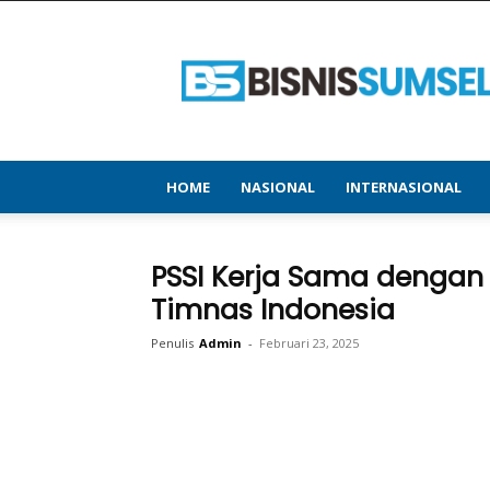
bisnissumsel.com
–
Menyajikan
Informasi
Terbaru
&
Terupdate
HOME
NASIONAL
INTERNASIONAL
PSSI Kerja Sama dengan 
Timnas Indonesia
Penulis
Admin
-
Februari 23, 2025
Bagikan