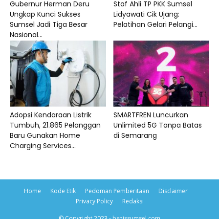
Gubernur Herman Deru
Staf Ahli TP PKK Sumsel
Ungkap Kunci Sukses
Lidyawati Cik Ujang:
Sumsel Jadi Tiga Besar
Pelatihan Gelari Pelangi...
Nasional...
Adopsi Kendaraan Listrik
SMARTFREN Luncurkan
Tumbuh, 21.865 Pelanggan
Unlimited 5G Tanpa Batas
Baru Gunakan Home
di Semarang
Charging Services...
Home
Kode Etik
Pedoman Pemberitaan
Disclaimer
Privacy Policy
Redaksi
© Copyright 2023 - bsnissumsel.com