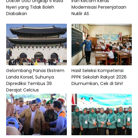
Dokter UGD Ungkap 5 Rasa
Iran Kecam Keras
Nyeri yang Tidak Boleh
Modernisasi Persenjataan
Diabaikan
Nuklir AS
Gelombang Panas Ekstrem
Hasil Seleksi Kompetensi
Landa Korsel, Suhunya
PPPK Sekolah Rakyat 2026
Diprediksi Tembus 39
Diumumkan, Cek di Sini!
Derajat Celcius