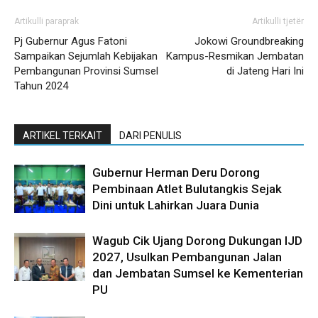
Artikulli paraprak
Artikulli tjetër
Pj Gubernur Agus Fatoni
Jokowi Groundbreaking
Sampaikan Sejumlah Kebijakan
Kampus-Resmikan Jembatan
Pembangunan Provinsi Sumsel
di Jateng Hari Ini
Tahun 2024
ARTIKEL TERKAIT
DARI PENULIS
Gubernur Herman Deru Dorong
Pembinaan Atlet Bulutangkis Sejak
Dini untuk Lahirkan Juara Dunia
Wagub Cik Ujang Dorong Dukungan IJD
2027, Usulkan Pembangunan Jalan
dan Jembatan Sumsel ke Kementerian
PU