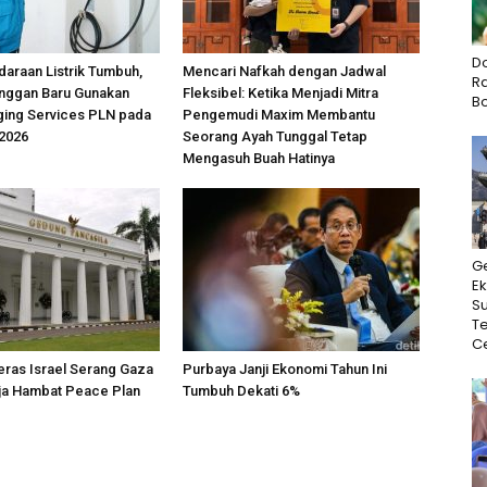
D
araan Listrik Tumbuh,
Mencari Nafkah dengan Jadwal
Ra
anggan Baru Gunakan
Fleksibel: Ketika Menjadi Mitra
B
ing Services PLN pada
Pengemudi Maxim Membantu
 2026
Seorang Ayah Tunggal Tetap
Mengasuh Buah Hatinya
G
Ek
Su
T
Ce
ras Israel Serang Gaza
Purbaya Janji Ekonomi Tahun Ini
ja Hambat Peace Plan
Tumbuh Dekati 6%