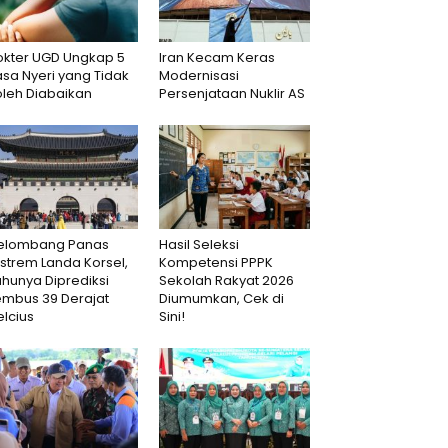
okter UGD Ungkap 5
Iran Kecam Keras
sa Nyeri yang Tidak
Modernisasi
oleh Diabaikan
Persenjataan Nuklir AS
elombang Panas
Hasil Seleksi
strem Landa Korsel,
Kompetensi PPPK
hunya Diprediksi
Sekolah Rakyat 2026
embus 39 Derajat
Diumumkan, Cek di
lcius
Sini!