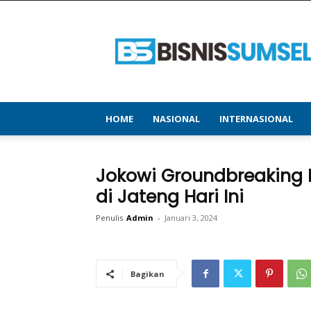
bisnissumsel.com
–
Menyajikan
Informasi
Terbaru
&
Terupdate
HOME
NASIONAL
INTERNASIONAL
Jokowi Groundbreakin
di Jateng Hari Ini
Penulis
Admin
-
Januari 3, 2024
Bagikan