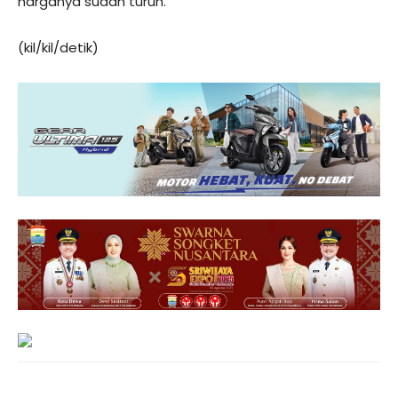
harganya sudah turun.
(kil/kil/detik)