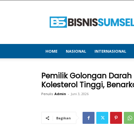
bisnissumsel.com
–
Menyajikan
Informasi
Terbaru
&
Terupdate
HOME
NASIONAL
INTERNASIONAL
Pemilik Golongan Darah 
Kolesterol Tinggi, Benar
Penulis
Admin
-
Juni 3, 2026
Bagikan