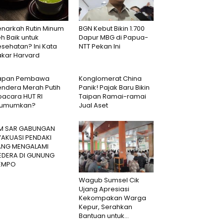
enarkah Rutin Minum
BGN Kebut Bikin 1.700
h Baik untuk
Dapur MBG di Papua-
sehatan? Ini Kata
NTT Pekan Ini
akar Harvard
apan Pembawa
Konglomerat China
endera Merah Putih
Panik! Pajak Baru Bikin
pacara HUT RI
Taipan Ramai-ramai
iumumkan?
Jual Aset
IM SAR GABUNGAN
VAKUASI PENDAKI
ANG MENGALAMI
EDERA DI GUNUNG
EMPO
Wagub Sumsel Cik
Ujang Apresiasi
Kekompakan Warga
Kepur, Serahkan
Bantuan untuk...