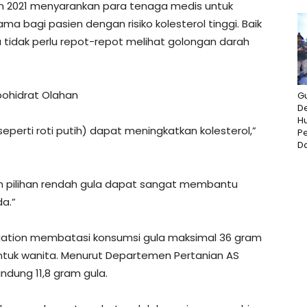
sion 2021 menyarankan para tenaga medis untuk
a bagi pasien dengan risiko kolesterol tinggi. Baik
a tidak perlu repot-repot melihat golongan darah
bohidrat Olahan
G
De
H
eperti roti putih) dapat meningkatkan kolesterol,”
P
Da
an pilihan rendah gula dapat sangat membantu
a.”
ciation membatasi konsumsi gula maksimal 36 gram
 untuk wanita. Menurut Departemen Pertanian AS
dung 11,8 gram gula.