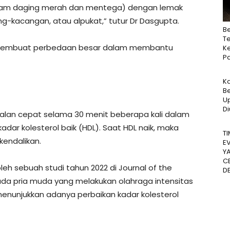
dalam daging merah dan mentega) dengan lemak
ang-kacangan, atau alpukat,” tutur Dr Dasgupta.
B
Te
at membuat perbedaan besar dalam membantu
Ke
P
K
B
U
D
jalan cepat selama 30 menit beberapa kali dalam
ar kolesterol baik (HDL). Saat HDL naik, maka
T
kendalikan.
E
Y
C
oleh sebuah studi tahun 2022 di Journal of the
D
pada pria muda yang melakukan olahraga intensitas
enunjukkan adanya perbaikan kadar kolesterol