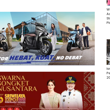
W
Ac
St
Pl
I
Pe
2