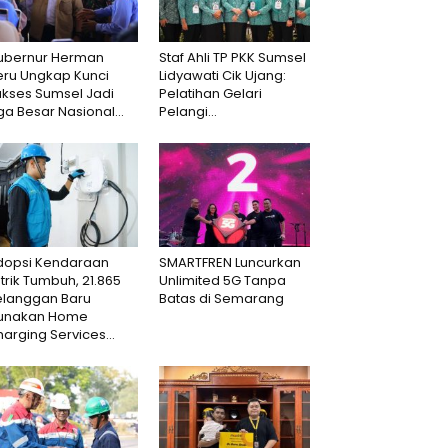
ubernur Herman
Staf Ahli TP PKK Sumsel
eru Ungkap Kunci
Lidyawati Cik Ujang:
ukses Sumsel Jadi
Pelatihan Gelari
ga Besar Nasional...
Pelangi...
dopsi Kendaraan
SMARTFREN Luncurkan
strik Tumbuh, 21.865
Unlimited 5G Tanpa
elanggan Baru
Batas di Semarang
unakan Home
arging Services...