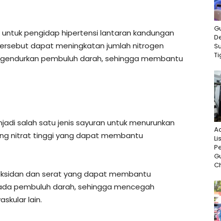
G
k untuk pengidap hipertensi lantaran kandungan
D
n tersebut dapat meningkatan jumlah nitrogen
S
Ti
engendurkan pembuluh darah, sehingga membantu
di salah satu jenis sayuran untuk menurunkan
A
ng nitrat tinggi yang dapat membantu
Li
P
G
Ch
ioksidan dan serat yang dapat membantu
ada pembuluh darah, sehingga mencegah
skular lain.