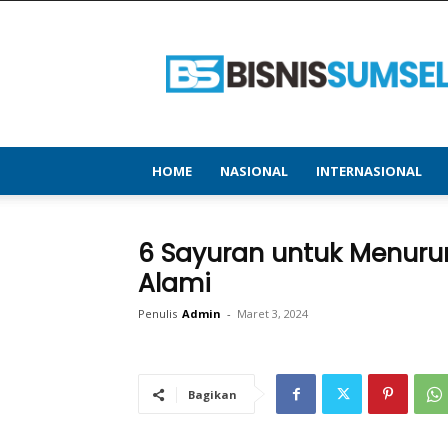
bisnissumsel.com
–
Menyajikan
Informasi
Terbaru
&
Terupdate
HOME
NASIONAL
INTERNASIONAL
6 Sayuran untuk Menuru
Alami
Penulis
Admin
-
Maret 3, 2024
Bagikan