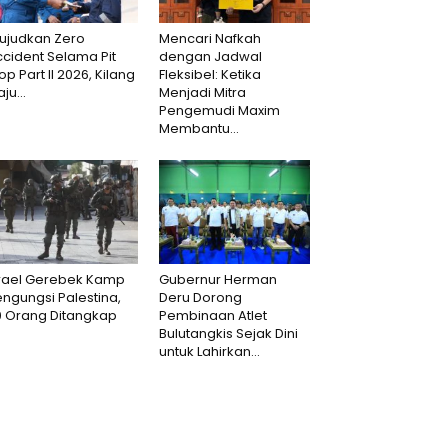
ujudkan Zero
Mencari Nafkah
cident Selama Pit
dengan Jadwal
op Part II 2026, Kilang
Fleksibel: Ketika
aju...
Menjadi Mitra
Pengemudi Maxim
Membantu...
srael Gerebek Kamp
Gubernur Herman
ngungsi Palestina,
Deru Dorong
0 Orang Ditangkap
Pembinaan Atlet
Bulutangkis Sejak Dini
untuk Lahirkan...